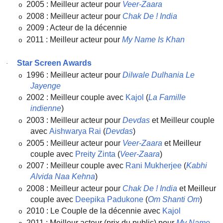
2005 : Meilleur acteur pour
Veer-Zaara
o
2008 : Meilleur acteur pour
Chak De ! India
o
2009 : Acteur de la décennie
o
2011 : Meilleur acteur pour
My Name Is Khan
o
Star Screen Awards
·
1996 : Meilleur acteur pour
Dilwale Dulhania Le
o
Jayenge
2002 : Meilleur couple avec
Kajol
(
La Famille
o
indienne
)
2003 : Meilleur acteur pour
Devdas
et Meilleur couple
o
avec
Aishwarya Rai
(
Devdas
)
2005 : Meilleur acteur pour
Veer-Zaara
et Meilleur
o
couple avec
Preity Zinta
(
Veer-Zaara
)
2007 : Meilleur couple avec
Rani Mukherjee
(
Kabhi
o
Alvida Naa Kehna
)
2008 : Meilleur acteur pour
Chak De ! India
et Meilleur
o
couple avec
Deepika Padukone
(
Om Shanti Om
)
2010 : Le Couple de la décennie avec
Kajol
o
2011 : Meilleur acteur (prix du public) pour
My Name