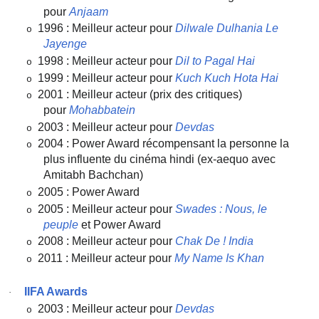
pour
Anjaam
1996 : Meilleur acteur pour
Dilwale Dulhania Le
o
Jayenge
1998 : Meilleur acteur pour
Dil to Pagal Hai
o
1999 : Meilleur acteur pour
Kuch Kuch Hota Hai
o
2001 : Meilleur acteur (prix des critiques)
o
pour
Mohabbatein
2003 : Meilleur acteur pour
Devdas
o
2004 : Power Award récompensant la personne la
o
plus influente du cinéma hindi (ex-aequo avec
Amitabh Bachchan)
2005 : Power Award
o
2005 : Meilleur acteur pour
Swades : Nous, le
o
peuple
et Power Award
2008 : Meilleur acteur pour
Chak De ! India
o
2011 : Meilleur acteur pour
My Name Is Khan
o
IIFA Awards
·
2003 : Meilleur acteur pour
Devdas
o